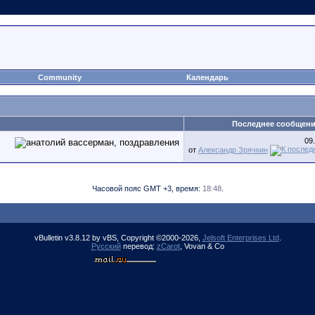
Community
Календарь
Последнее сообщен
09
от
Александр Зрячкин
Часовой пояс GMT +3, время:
18:48
.
vBulletin v3.8.12 by vBS, Copyright ©2000-2026,
Jelsoft Enterprises Ltd
.
Русский
перевод:
zCarot
, Vovan & Co