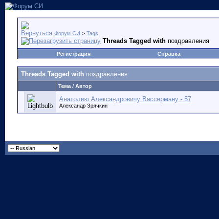
Форум СИ
>
Tags
Threads Tagged with
поздравления
Регистрация
Справка
Threads Tagged with
поздравления
Тема / Автор
Анатолию Александровичу Вассерману - 57
Александр Зрячкин