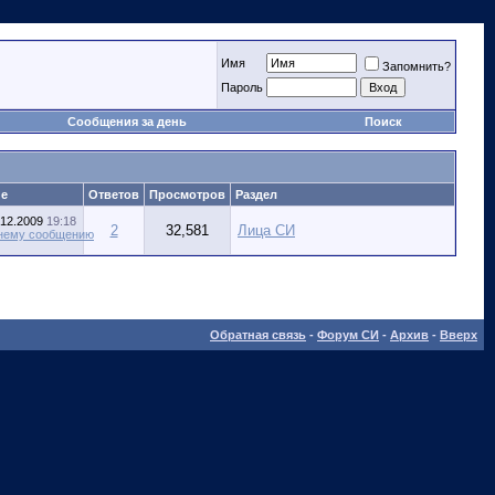
Имя
Запомнить?
Пароль
Сообщения за день
Поиск
ие
Ответов
Просмотров
Раздел
.12.2009
19:18
2
32,581
Лица СИ
Обратная связь
-
Форум СИ
-
Архив
-
Вверх