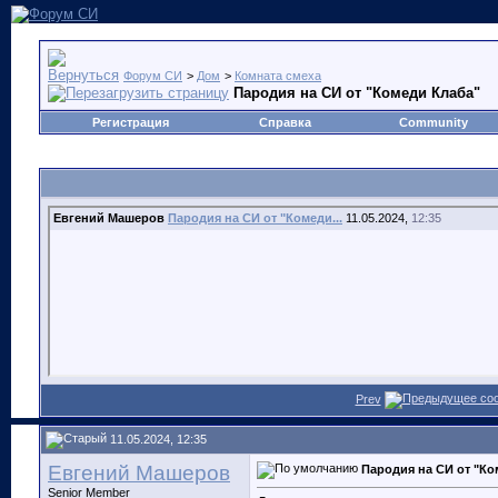
Форум СИ
>
Дом
>
Комната смеха
Пародия на СИ от "Комеди Клаба"
Регистрация
Справка
Community
Евгений Машеров
Пародия на СИ от "Комеди...
11.05.2024,
12:35
Prev
11.05.2024, 12:35
Евгений Машеров
Пародия на СИ от "Ко
Senior Member