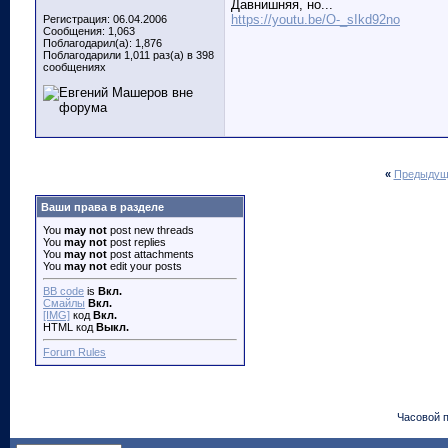
Давнишняя, но...
https://youtu.be/O-_sIkd92no
Регистрация: 06.04.2006
Сообщения: 1,063
Поблагодарил(а): 1,876
Поблагодарили 1,011 раз(а) в 398
сообщениях
«
Предыдущ
Ваши права в разделе
You
may not
post new threads
You
may not
post replies
You
may not
post attachments
You
may not
edit your posts
BB code
is
Вкл.
Смайлы
Вкл.
[IMG]
код
Вкл.
HTML код
Выкл.
Forum Rules
Часовой 