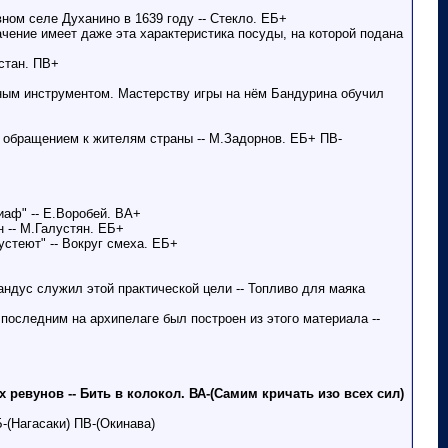
вном селе Духанино в 1639 году -- Стекло. ЕБ+
чение имеет даже эта характеристика посуды, на которой подана
истан. ПВ+
ьным инструментом. Мастерству игры на нём Бандурина обучил
м обращением к жителям страны -- М.Задорнов. ЕБ+ ПВ-
иаф" -- Е.Воробей. ВА+
 -- М.Галустян. ЕБ+
устеют" -- Вокруг смеха. ЕБ+
ндус служил этой практической цели -- Топливо для маяка
последним на архипелаге был построен из этого материала --
ревунов -- Бить в колокол. ВА-(Самим кричать изо всех сил)
-(Нагасаки) ПВ-(Окинава)