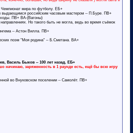
- Чемпионат мира по футболу. ЕБ+
тим выдающимся российским часовым мастером -- П.Буре. ПВ+
ыходы. ПВ+ ВА-(Вагоны)
направлениях. Но такого быть не могла, ведь во время съёмок
нгема -- Астон Вилла. ПВ+
еских поэм "Моя родина" -- Б.Сметана. ВА+
, Василь Быков -- 100 лет назад. ЕБ+
о начинаю, заряженность в 1 раунде есть, ещё бы всю игру
енной во Внуковском поселении -- Самолёт. ПВ+