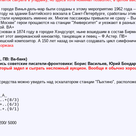
 городе Винья-дель-мар были созданы к этому мероприятию 1962 года -
 году на здании Балтийского вокзала в Санкт-Петербурге, сработаны э
 стали нумеровать именно их. Многие пассажиры привыкли не сразу -- В
 Москве" герои прощаются на станции "Университет" и уезжают в разных 
ной. ВА+
снован в 1874 году в городке Хэндсуорт, ныне вошедшим в состав Бирми
вет этот американский киноактёр, танцовщик и певец -- Ф.Астер. ПВ+
чешский композитор. А 150 лет назад он начал создавать цикл симфонич
воржака
, ПВ: Ва-банк)
ись советские писатели-фронтовики: Борис Васильев, Юрий Бондарев
оторый задел и сыграть несложный аукцион. Вообще я обычно хорош
 средства можно увидеть над эскалатором станции "Пыхтино", располож
_А_
..+(8/3)
+..(6/3)
.+.(9/1)
00/ 5000