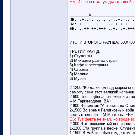
ЕБ: И снова стал угадывать необя
________К__________________
ПВ: .+..-........-..+.-....
ВА: +......-....--.+.+.+...
ЕБ: ..++.++.+++-..+...+.+++
ИТОГИ ВТОРОГО РАУНДА: 500/ -800
ТРЕТИЙ РАУНД:
1) Студенты
2) Михаилы разных стран
3) Кафе и рестораны
4) Стрелы
5) Малина
6) Музеи
2-1200 "Когда кипел над морем спо
самому себе этот великий испанец
2-600 Посвящённая его жизни и тв
-- М.Таривердиев. ВА+
2-900 В фильме "Астерикс на Олим
2-1500 Во время Религиозных войн
честь отклонил -- М.Монтень. ЕБ+
ЕБ: Тут факта не знал, но вроде в
2-300 Этот знаменитый поп-исполни
1-1200 Эта группа в песне "Студен
1-1500 В.Набоков был студентом э