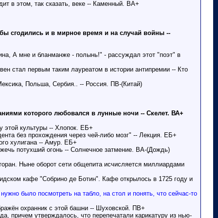
т в этом, так сказать, веке -- Каменный. ВА+
бы сгодились и в мирное время и на случай войны --
на, А мне и бланманже - полынь!" - рассуждал этот "поэт" в
вен стал первым таким лауреатом в истории антипремии -- Кто
ксика, Польша, Сербия.. -- Россия. ПВ-(Китай)
ниями которого любовался в лунные ночи -- Скелет. ВА+
у этой культуры -- Хлопок. ЕБ+
ента без прохождения через чей-либо мозг" -- Лекция. ЕБ+
го хулигана -- Амур. ЕБ+
жечь потухший огонь -- Солнечное затмение. ВА-(Дождь)
сторан. Ныне оборот сети общепита исчисляется миллиардами
дском кафе "Собрино де Ботин". Кафе открылось в 1725 году и
нужно было посмотреть на табло, на стол и понять, что сейчас-то
бражён охранник с этой башни -- Шуховской. ПВ+
года, причем утверждалось, что перепечатали карикатуру из нью-