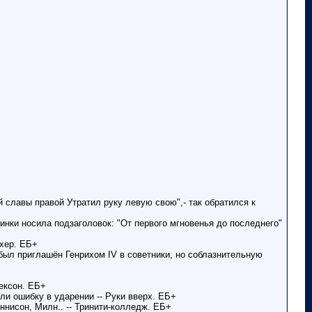
 славы правой Утратил руку левую свою",- так обратился к
нки носила подзаголовок: "От первого мгновенья до последнего"
ахер. ЕБ+
 был приглашён Генрихом IV в советники, но соблазнительную
жексон. ЕБ+
ели ошибку в ударении -- Руки вверх. ЕБ+
ннисон, Милн.. -- Тринити-колледж. ЕБ+