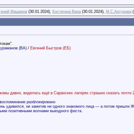
гений Машеров
(30.01.2024),
Костягина Вера
(30.01.2024),
М.С.Артурова
(
токам".
дураманов (ВА)
/
Евгений Быстров (ЕБ)
комы давно, виделись ещё в Саранских лагерях страшно сказать почти 2
е воспоминание разблокировано
ень удивился, не заметив ни одного знакомого лица — а потом пришли Ж
тыми позитивными волнами выездного феста.