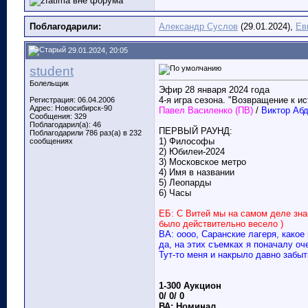
Поблагодарили:
Александр Суслов
(29.01.2024),
Ев
29.01.2024, 20:05
student
Болельщик
Эфир 28 января 2024 года
4-я игра сезона. "Возвращение к ис
Регистрация: 06.04.2006
Адрес: Новосибирск-90
Павел Василенко (ПВ)
/
Виктор Аб
Сообщения: 329
Поблагодарил(а): 46
ПЕРВЫЙ РАУНД:
Поблагодарили 786 раз(а) в 232
1) Философы
сообщениях
2) Юбилеи-2024
3) Московское метро
4) Имя в названии
5) Леопарды
6) Часы
ЕБ: С Витей мы на самом деле зна
было действительно весело )
ВА: оооо, Саранские лагеря, како
да, на этих съемках я поначалу оч
Тут-то меня и накрыло давно забы
1-300 Аукцион
0/ 0/ 0
ВА: Номинал