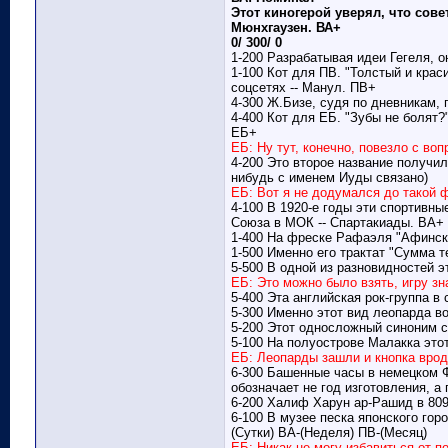
Этот киногерой уверял, что сов
Мюнхгаузен. ВА+
0/ 300/ 0
1-200 Разрабатывая идеи Гегеля, 
1-100 Кот для ПВ. "Толстый и крас
соцсетях -- Манул. ПВ+
4-300 Ж.Бизе, судя по дневникам, 
4-400 Кот для ЕБ. "Зубы не болят?"
ЕБ+
ЕБ: Ну тут, конечно, повезло с во
4-200 Это второе название получил
нибудь с именем Иуды связано)
ЕБ: Вот я не додумался до такой 
4-100 В 1920-е годы эти спортивн
Союза в МОК -- Спартакиады. ВА+
1-400 На фреске Рафаэля "Афинска
1-500 Именно его трактат "Сумма т
5-500 В одной из разновидностей э
ЕБ: Это можно было взять, игру зн
5-400 Эта английская рок-группа в
5-300 Именно этот вид леопарда в
5-200 Этот односложный синоним с
5-100 На полуострове Малакка это
ЕБ: Леопарды зашли и кнопка врод
6-300 Башенные часы в немецком Ф
обозначает не год изготовления, а 
6-200 Халиф Харун ар-Рашид в 809
6-100 В музее песка японского гор
(Сутки) ВА-(Неделя) ПВ-(Месяц)
ЕБ: Никак не могу избавиться от п