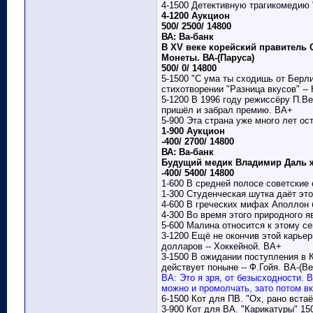
4-1500 Детективную трагикомедию "
4-1200 Аукцион
500/ 2500/ 14800
ВА: Ва-банк
В XV веке корейский правитель 
Монеты. ВА-(Паруса)
500/ 0/ 14800
5-1500 "С ума ты сходишь от Берли
стихотворении "Разница вкусов" --
5-1200 В 1996 году режиссёру П.В
пришёл и забрал премию. ВА+
5-900 Эта страна уже много лет ос
1-900 Аукцион
-400/ 2700/ 14800
ВА: Ва-банк
Будущий медик Владимир Даль жи
-400/ 5400/ 14800
1-600 В средней полосе советские 
1-300 Студенческая шутка даёт это
4-600 В греческих мифах Аполлон 
4-300 Во время этого природного 
5-600 Малина относится к этому се
3-1200 Ещё не окончив этой карье
долларов -- Хоккейной. ВА+
3-1500 В ожидании поступления в 
действует поныне -- Ф.Гойя. ВА-(В
ВА: Это я зря, от безысходности. 
можно и промолчать, зато потом вк
6-1500 Кот для ПВ. "Ох, рано вста
3-900 Кот для ВА. "Карикатуры" 15