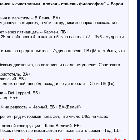
станешь счастливым, плохая - станешь философом" -- Барон
ния в марксизм -- В.Ленин. ВА+
диционную зажировку, о чём сотрудники зоопарка рассказали в
ет через пятнадцать -- Кармен. ПВ+
 25 лет. Их всего 4, а как их обычно называют? -- Зубы мудрости.
 стыда за предательство -- Иудино дерево. ПВ+(Может быть, что-
йскому движению, но остались и после вступления Советского
Аристотель. ВА+
Аквинский. ЕБ+
едних полей: вперёд, назад и по диагонали -- Сёги. ПВ-(Го)
и -- Def Leppard. ЕБ+
пард. ЕБ+
ый не редкость -- Чёрный. ЕБ+ ВА-(Белый)
очем, ряд историков полагает, что число 1463 на часах
сложной конструкции -- Карл Великий. ЕБ+
Песок полностью высыпается из часов за это время -- Год. ЕБ-
ота, конечно, большая, но ведь ширину не сказали ) могли быть и