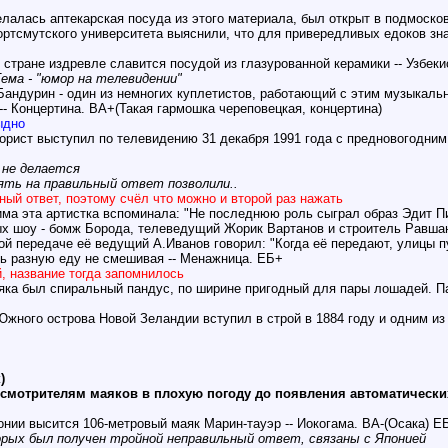
елалась аптекарская посуда из этого материала, был открыт в подмоско
ортсмутского университета выяснили, что для привередливых едоков зна
 стране издревле славится посудой из глазурованной керамики -- Узбек
ема - "юмор на телевидении"
Бандурин - один из немногих куплетистов, работающий с этим музыкал
-- Концертина. ВА+(Такая гармошка череповецкая, концертина)
ыдно
морист выступил по телевидению 31 декабря 1991 года с предновогодни
 не делается
ять на правильный ответ позволили..
ный ответ, поэтому счёл что можно и второй раз нажать
има эта артистка вспоминала: "Не последнюю роль сыграл образ Эдит П
ых шоу - бомж Борода, телеведущий Жорик Вартанов и строитель Равшан
ой передаче её ведущий А.Иванов говорил: "Когда её передают, улицы п
ь разную еду не смешивая -- Менажница. ЕБ+
, название тогда запомнилось
яка был спиральный пандус, по ширине пригодный для пары лошадей. Па
жного острова Новой Зеландии вступил в строй в 1884 году и одним из 
)
смотрителям маяков в плохую погоду до появления автоматических 
нии высится 106-метровый маяк Марин-тауэр -- Иокогама. ВА-(Осака) ЕБ
торых был получен тройной неправильный ответ, связаны с Японией