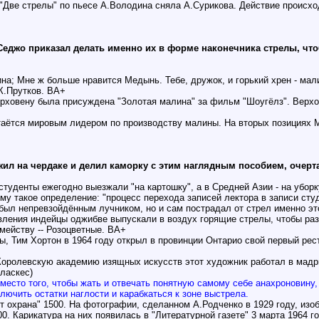
Две стрелы" по пьесе А.Володина сняла А.Сурикова. Действие происходи
Седжо приказал делать именно их в форме наконечника стрелы, что
на; Мне ж больше нравится Медынь. Тебе, дружок, и горький хрен - мали
 К.Прутков. ВА+
ерховену была присуждена "Золотая малина" за фильм "Шоугёлз". Верхо
таётся мировым лидером по производству малины. На вторых позициях Ме
л на чердаке и делил каморку с этим наглядным пособием, очерта
студенты ежегодно выезжали "на картошку", а в Средней Азии - на уборк
му такое определение: "процесс перехода записей лектора в записи студ
был непревзойдённым лучником, но и сам пострадал от стрел именно это
явления индейцы оджибве выпускали в воздух горящие стрелы, чтобы раз
мейству -- Розоцветные. ВА+
ры, Тим Хортон в 1964 году открыл в провинции Онтарио свой первый ре
Королевскую академию изящных искусств этот художник работал в мадри
еласкес)
Вместо того, чтобы жать и отвечать понятную самому себе анахроновину, 
лючить остатки наглости и карабкаться к зоне выстрела.
ёт охрана" 1500. На фотографии, сделанном А.Родченко в 1929 году, изо
00. Карикатура на них появилась в "Литературной газете" 3 марта 1964 