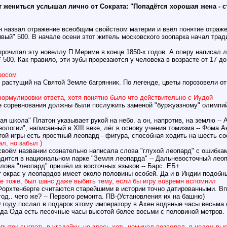
ет жениться услышал лично от Сократа: "Попадётся хорошая жена - 
он назвал отражение всеобщим свойством материи и ввёл понятие отраже
ивый" 500. В начале осени этот житель московского зоопарка начал тра
прочитал эту новеллу П.Мериме в конце 1850-х годов. А оперу написал л
 500. Как правило, эти зубы прорезаются у человека в возрасте от 17 до
просом
 растущий на Святой Земле багрянник. По легенде, цветы порозовели от
формулировки ответа, хотя понятно было что действительно с Иудой
ые соревнования должны были послужить заменой "буржуазному" олимпи
я школа" Платон указывает рукой на небо. а он, напротив, на землю -- 
еологии", написанный в XIII веке, лёг в основу учения томизма -- Фома 
той игры есть яростный леопард - фигура, способная ходить на шесть сос
ал, но забыл )
 своём названии сознательно написала слова "глухой леопард" с ошибкам
одится в национальном парке "Земля леопарда" -- Дальневосточный лео
лова "леопард" пришёл из восточных языков -- Барс. ЕБ+
т окрас у леопардов имеет около половины особей. Да и в Индии подобн
е тоже, был шанс даже выбить тему, если бы игру вовремя вспомнил
орхтенберге считаются старейшими в истории точно датированными. Впр
год.. чего же? -- Первого ремонта. ПВ-(Установления их на башню)
 году послал в подарок этому императору в Ахен водяные часы весьма 
ода Ода есть песочные часы высотой более восьми с половиной метров. 
опыток сыграть в угадайку, но здесь хоть номинал позволял, в целом выс