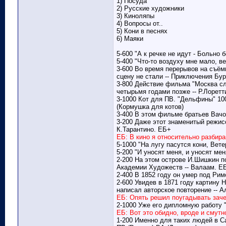
1) Посуда
2) Русские художники
3) Киноляпы
4) Вопросы от..
5) Кони в песнях
6) Маяки
5-600 "А к речке не идут - Больно 
5-400 "Что-то воздуху мне мало, в
3-600 Во время перерывов на съём
сцену не стали -- Приключения Бу
3-800 Действие фильма "Москва сле
четырьмя годами позже -- Р.Лоретт
3-1000 Кот для ПВ. "Дельфины" 10
(Кормушка для котов)
3-400 В этом фильме братьев Вачов
3-200 Даже этот знаменитый режис
К.Тарантино. ЕБ+
ЕБ: В кино я относительно разбира
5-1000 "На лугу пасутся кони, Вет
5-200 "И уносят меня, и уносят ме
2-200 На этом острове И.Шишкин п
Академии Художеств -- Валаам. Е
2-400 В 1852 году он умер под Ри
2-600 Увидев в 1871 году картину 
написал авторское повторение -- Ал
ЕБ: Опять решил поугадывать заче
2-1000 Уже его дипломную работу "
ЕБ: Вот это обидно, вроде и смут
1-200 Именно для таких людей в С