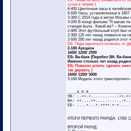
сутки в теории )
6-400 Цветочные часы в чилийском
6-500 Часы, установленные в 1857
3-300 С 2014 года в метро Москвы
3-200 В конце фильма "Я шагаю по
станция была.. Какой же? -- Конеч
2-400 Этот футбольный клуб был о
2-300 125 лет назад появился на с
2-500 200 лет назад родился этот 
ЕБ: Пора научиться отличать от Д
2-100 Аукцион
1600/ 1200/ 2500
ЕБ: Ва-банк (Перебил ВА: Ва-банк
Именно столько лет назад родил
ЕБ: Повезло успеть сделать нек
так держать )
1600/ 1200/ 5000
3-100 Модель этого транспортного
____А_К_К__________________
ПВ: ..++.+...-....-.-.++.++
ВА: ++....++.....-..-..-+..
ЕБ: ....+...+.++++.+-+.....
ИТОГИ ПЕРВОГО РАУНДА: 1700/ 12
ВТОРОЙ РАУНД: