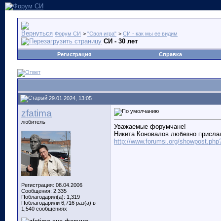
Форум СИ
>
"Своя игра"
>
СИ - как мы ее видим
СИ - 30 лет
Регистрация
Справка
29.01.2024, 13:05
zfatima
любитель
Уважаемые форумчане!
Никита Коновалов любезно прислал
http://www.forumsi.org/showpost.php
Регистрация: 08.04.2006
Сообщения: 2,335
Поблагодарил(а): 1,319
Поблагодарили 6,716 раз(а) в
1,540 сообщениях