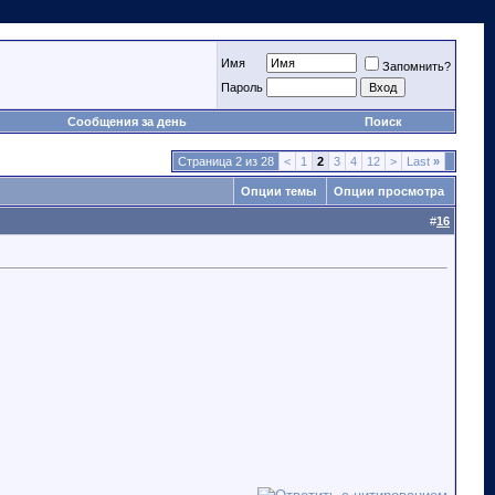
Имя
Запомнить?
Пароль
Сообщения за день
Поиск
Страница 2 из 28
<
1
2
3
4
12
>
Last
»
Опции темы
Опции просмотра
#
16