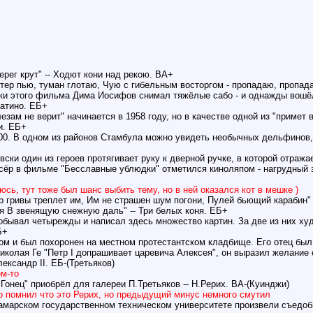
берег крут" -- Ходют кони над рекою. ВА+
етер пью, туман глотаю, Чую с гибельным восторгом - пропадаю, пропад
ки этого фильма Дима Иосифов снимал тяжёлые сабо - и однажды вошёл
ратино. ЕБ+
зам не верит" начинается в 1958 году, но в качестве одной из "примет 
и. ЕБ+
00. В одном из районов Стамбула можно увидеть необычных дельфинов,
ски один из героев протягивает руку к дверной ручке, в которой отража
сёр в фильме "Бесславные ублюдки" отметился киноляпом - нагрудный з
юсь, тут тоже был шанс выбить тему, но в ней оказался кот в мешке )
ер гривы треплет им, Им не страшен шум погони, Пулей бьющий карабин" -
ня В звенящую снежную даль" -- Три белых коня. ЕБ+
обывал четырежды и написал здесь множество картин. За две из них ху
Б+
мом и был похоронен на местном протестантском кладбище. Его отец был
Николая Ге "Петр I допрашивает царевича Алексея", он выразил желание
ександр II. ЕБ-(Третьяков)
м-то
Гонец" приобрёл для галереи П.Третьяков -- Н.Рерих. ВА-(Куинджи)
но помнил что это Рерих, но предыдущий минус немного смутил
амарском государственном техническом университете произвели съедобн