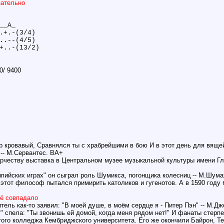
зательно
__А_
.+.-(3/4)
..--(4/5)
+..-(13/2)
/ 9400
р кровавый, Сравнялся ты с храбрейшими в бою И в этот день для вящей
 -- М.Сервантес. ВА+
орчеству выставка в Центральном музее музыкальной культуры имени Гли
пийских играх" он сыграл роль Шумикса, погонщика колесниц -- М.Шум
 этот философ пытался примирить католиков и гугенотов. А в 1590 году
сё совпадало
тель как-то заявил: "В моей душе, в моём сердце я - Питер Пэн" -- М.Д
т" спела: "Ты звонишь ей домой, когда меня рядом нет!" И фанаты стерп
того колледжа Кембриджского университета. Его же окончили Байрон, Те