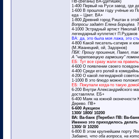
ПВ-(Веганы) ВА-(Детишек)
1-400 Первый на Руси завод, где д
1-600 В прошлом году учёные из П
еда -- Цвет. ВА+
1-800 Древний город Риштан в этой
Вопросы задаёт Елена Борщёва. Т
4-1000 Эстрадный артист Николай 
легендарный куплетист П.Рудаков 
ВА: да, это была моя лажа, это ст
4-800 Какой писатель-сатирик и ю
(М.Жванецкий, ой, Задорнов)
ПБК: Прошу прошения, Павел, так
А "череповецкую гармошку" помен
ЕБ: Тут все сразу жали на правиль
4-600 О появлении своего псевдон
4-400 Среди его ролей в комедийн
4-200 О какой легендарной советск
1-1000 В это блюдо можно положит
ЕБ: Покупали когда-то такую домой
6-200 Внутри Александрийского ма
доставляли. ЕБ+
6-400 Маяк на южной оконечности Ю
Дерево. ПВ+
6-600 Аукцион
1300/ 1800/ 10200
ВА: Ва-банк (Перебил ПВ: Ва-банк
Именно это приходилось делать 
1300/ 0/ 10200
6-800 В этом крупнейшем порту Япо
Забавно, что оба вопроса, на ко