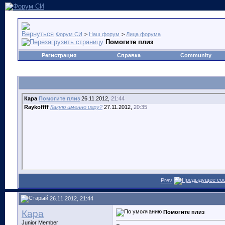
Форум СИ
>
Наш форум
>
Лица форума
Помогите плиз
Регистрация
Справка
Community
Кара
Помогите плиз
26.11.2012,
21:44
Raykoffff
Какую именно игру?
27.11.2012,
20:35
Prev
26.11.2012, 21:44
Кара
Помогите плиз
Junior Member