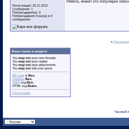
Ребята, может кто популярно поясн
Регистрация: 26.11.2012
Сообщения: 1
Поблагодарил(а): 0
Поблагодарили 0 раз(а) в 0
сообщениях
«
Предыдущ
Ваши права в разделе
You
may not
post new threads
You
may not
post replies
You
may not
post attachments
You
may not
edit your posts
BB code
is
Вкл.
Смайлы
Вкл.
[IMG]
код
Вкл.
HTML код
Выкл.
Forum Rules
Часовой 