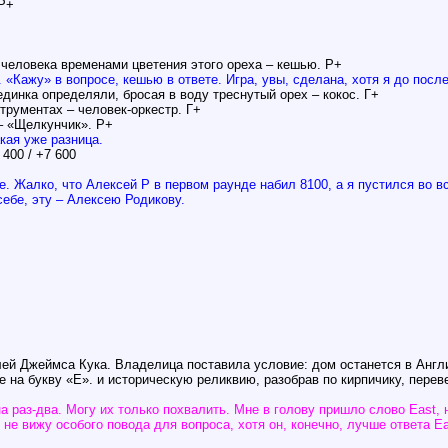
 Р+
человека временами цветения этого ореха – кешью. Р+
 «Кажу» в вопросе, кешью в ответе. Игра, увы, сделана, хотя я до посл
единка определяли, бросая в воду треснутый орех – кокос. Г+
струментах – человек-оркестр. Г+
 – «Щелкунчик». Р+
кая уже разница.
400 / +7 600
. Жалко, что Алексей Р в первом раунде набил 8100, а я пустился во вс
ебе, эту – Алексею Родикову.
лей Джеймса Кука. Владелица поставила условие: дом останется в Англи
е на букву «Е». и историческую реликвию, разобрав по кирпичику, пере
а раз-два. Могу их только похвалить. Мне в голову пришло слово East, н
 не вижу особого повода для вопроса, хотя он, конечно, лучше ответа E