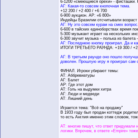
6-1200 «смеющиеся орехи» - фисташки.
АГ: Какая-то совсем кнопочная тема.
+12 200 / +2 400 / +6 700
6-900 аукцион. АР: «6 800»
Индейцы Бразилии отсчитывали возраст 
АГ: Ну это совсем курам на смех вопрос.
6-600 в тайских единоборствах время по
5-300 музыкант играет на нескольких ин
6-300 звучит музыка – полька из балета
АГ: Последнюю кнопку проиграл. Да и ка
ИТОГИ ТРЕТЬЕГО РАУНДА: +19 300 / +2 
АГ: В третьем раунде оно пошло получше
доволен. Прошлую игру я проиграл сам с
ФИНАЛ. Игроки убирают темы:
АТ: Аббревиатуры
АГ: Балет
АР: Где этот дом
АТ: Голь на выдумки хитра
АГ: Люди и медведи
АТ: Лишний день
Играется тема: "Всё на продажу"
В 1933 году был продан коттедж родите
то есть Англия именно этим словом, тож
АТ: многие пишут, что ответ придумали н
логики. Впрочем, в ответе «Empire» тоже