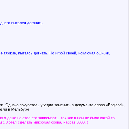
еднего пытался догонять.
е тяжкие, пытаясь догнать. Но игрой своей, исключая ошибки,
и. Однако покупатель убедил заменить в документе слово «England»,
везли в Мельбурн
о я даже не стал его записывать, так как в нем не было какой-то
ast. Хотел сделать микроКалюкова, набрав 3333. )