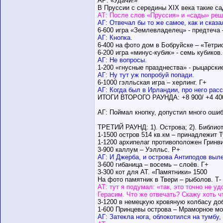
АР: «Удачи!»
В Пруссии с середины XIX века такие са
АТ: После слов «Пруссия» и «сады» реши
АГ: Отвечал бы то же самое, как и сказ
6-600 игра «Землевладелец» - предтеча
АГ: Кнопка.
6-400 на фото дом в Бобруйске – «Тетри
6-200 игра «минус-кубик» - семь кубиков.
АГ: Не вопросы.
1-200 «гнусные празднества» - рыцарские
АГ: Ну тут уж попробуй попади.
6-1000 гэлльская игра – херлинг. Г+
АГ: Когда был в Ирландии, про него рас
ИТОГИ ВТОРОГО РАУНДА: +8 900/ +4 400
АГ: Поймал кнопку, допустил много ошибо
ТРЕТИЙ РАУНД: 1). Острова; 2). Библиотек
1-1500 остров 514 кв.км – принадлежит 
1-1200 архипелаг противоположен Гринв
3-900 каллум – Уэлльс. Р+
АГ: И Джерба, и острова Антиподов выле
3-600 гибаница – восемь – слоёв. Г+
3-300 кот для АТ. «Памятники» 1500
На фото памятник в Твери – рыболов. Т-
АТ: тут я подумал: «так, это точно не у
Герасим. Что же отвечать? Скажу хоть ч
3-1200 в немецкую кровяную колбасу до
1-600 Принцевы острова – Мраморное мо
АГ: Затекла нога, облокотился на тумбу,