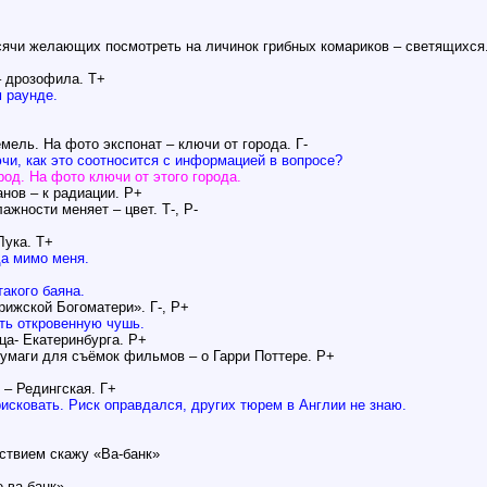
ячи желающих посмотреть на личинок грибных комариков – светящихся
– дрозофила. Т+
м раунде.
мель. На фото экспонат – ключи от города. Г-
чи, как это соотносится с информацией в вопросе?
род. На фото ключи от этого города.
анов – к радиации. Р+
ажности меняет – цвет. Т-, Р-
Лука. Т+
да мимо меня.
акого баяна.
рижской Богоматери». Г-, Р+
уть откровенную чушь.
ца- Екатеринбурга. Р+
бумаги для съёмок фильмов – о Гарри Поттере. Р+
 – Редингская. Г+
исковать. Риск оправдался, других тюрем в Англии не знаю.
ьствием скажу «Ва-банк»
е ва-банк»