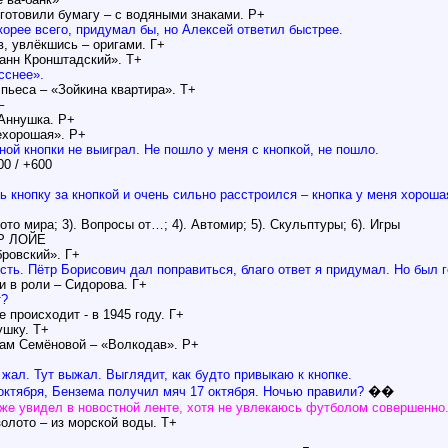
готовили бумагу – с водяными знаками. Р+
корее всего, придумал бы, но Алексей ответил быстрее.
, увлёкшись – оригами. Г+
анн Кронштадский». Т+
сснее».
 пьеса – «Зойкина квартира». Т+
–
 Аннушка. Р+
ехорошая». Р+
ной кнопки не выиграл. Не пошло у меня с кнопкой, не пошло.
0 / +600
ь кнопку за кнопкой и очень сильно расстроился – кнопка у меня хорош
то мира; 3). Вопросы от…; 4). Автомир; 5). Скульптуры; 6). Игры
Р ЛОЙЕ
бровский». Г+
ть. Пётр Борисович дал поправиться, благо ответ я придумал. Но был г
и в роли – Сидорова. Г+
т?
е происходит - в 1945 году. Г+
ушку. Т+
игам Семёновой – «Волкодав». Р+
жал. Тут выжал. Выглядит, как будто привыкаю к кнопке.
октября, Бензема получил мяч 17 октября. Ночью правили?
��
оже увидел в новостной ленте, хотя не увлекаюсь футболом совершенно
олото – из морской воды. Т+