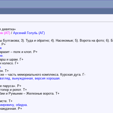
я девятка»
н (АТ)
/
Арсений Голубь (АГ)
Булгакова; 3). Туда и обратно; 4). Насекомые; 5). Ворота на фото; 6). 
. Р+
я
аразит – полк и клоп. Р+
ее.
марш и шрам. Г+
и колесо. Г+
.
он. Т+
ке – часть мемориального комплекса. Курская дуга. Г-
 взгляд, вынужденная, версия хорошая.
е паруса». Р+
топор и ропот. Т+
рбии и Румынии – Железные ворота. Т+
исте. Т+
мировичу, обидна.
 наждачная. Р+