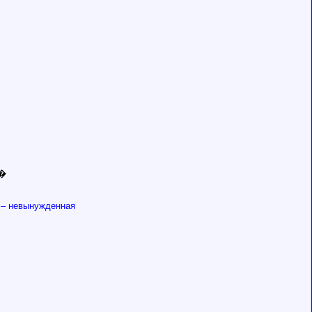
�
а – невынужденная