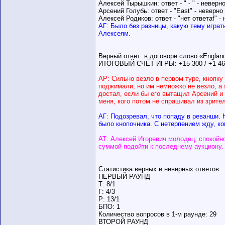
Алексей Тырышкин: ответ - " - " - неверно
Арсений Голубь: ответ - "East" - неверно 
Алексей Родиков: ответ - "нет ответаf" - 
АГ: Было без разницы, какую тему играт
Алексеям.
Верный ответ: в договоре слово «Englan
ИТОГОВЫЙ СЧЁТ ИГРЫ: +15 300 / +1 467
АР: Сильно везло в первом туре, кнопку
поджимали, но им немножко не везло, а 
достал, если бы его вытащил Арсений и 
меня, кого потом не спрашивал из зрител
АГ: Подозревал, что попаду в реванши. Н
было кнопочника. С нетерпением жду, ко
АТ: Алексей Игоревич молодец, спокойно
суммой подойти к последнему аукциону.
Статистика верных и неверных ответов:
ПЕРВЫЙ РАУНД
Т: 8/1
Г: 4/3
Р: 13/1
БПО: 1
Количество вопросов в 1-м раунде: 29
ВТОРОЙ РАУНД