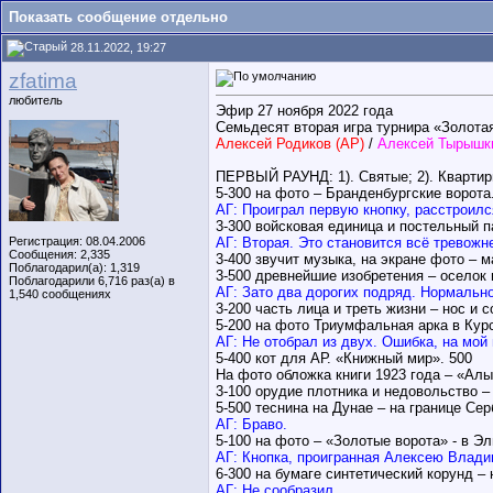
Показать сообщение отдельно
28.11.2022, 19:27
zfatima
любитель
Эфир 27 ноября 2022 года
Семьдесят вторая игра турнира «Золота
Алексей Родиков (АР)
/
Алексей Тырышки
ПЕРВЫЙ РАУНД: 1). Святые; 2). Квартиры 
5-300 на фото – Бранденбургские ворота
АГ: Проиграл первую кнопку, расстроилс
3-300 войсковая единица и постельный п
Регистрация: 08.04.2006
АГ: Вторая. Это становится всё тревожн
Сообщения: 2,335
3-400 звучит музыка, на экране фото – 
Поблагодарил(а): 1,319
3-500 древнейшие изобретения – оселок 
Поблагодарили 6,716 раз(а) в
АГ: Зато два дорогих подряд. Нормально
1,540 сообщениях
3-200 часть лица и треть жизни – нос и с
5-200 на фото Триумфальная арка в Курс
АГ: Не отобрал из двух. Ошибка, на мой
5-400 кот для АР. «Книжный мир». 500
На фото обложка книги 1923 года – «Алы
3-100 орудие плотника и недовольство – 
5-500 теснина на Дунае – на границе Се
АГ: Браво.
5-100 на фото – «Золотые ворота» - в Эл
АГ: Кнопка, проигранная Алексею Влади
6-300 на бумаге синтетический корунд –
АГ: Не сообразил.