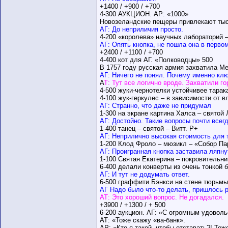
+1400 / +900 / +700
4-300 АУКЦИОН. АР: «1000»
Новозеландские пещеры привлекают тыс
АГ: До неприличия просто.
4-200 «королева» научных лабораторий 
АГ: Опять кнопка, не пошла она в перво
+2400 / +1100 / +700
4-400 кот для АГ. «Полководцы» 500
В 1757 году русская армия захватила Ме
АГ: Ничего не понял. Почему именно клю
А
Т: Тут все логично вроде. Захватили го
4-500 жуки-чернотелки устойчивее тарак
4-100 жук-геркулес – в зависимости от вл
АГ: Странно, что даже не придумал
1-300 на экране картина Халса – святой 
АГ: Достойно. Такие вопросы почти всег
1-400 танец – святой – Витт. Р+
АГ: Неприлично высокая стоимость для т
1-200 Клод Фроло – мюзикл – «Собор Па
АГ: Проигранная кнопка заставила ляпн
1-100 Святая Екатерина – покровительни
6-400 делали конверты из очень тонкой 
АГ: И тут не додумать ответ.
6-500 граффити Бэнкси на стене тюрьмы
АГ Надо было что-то делать, пришлось р
АТ: Это хороший вопрос. Не догадался.
+3900 / +1300 / + 500
6-200 аукцион. АГ: «С огромным удовол
АТ: «Тоже скажу «ва-банк».
АР: «Кто я такой, чтобы отставать?! Тож