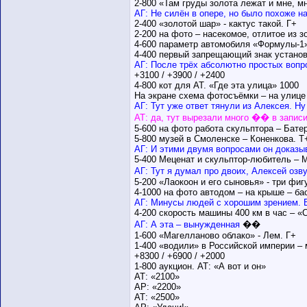
2-800 «Там груды золота лежат и мне, м
АГ: Не силён в опере, но было похоже 
2-400 «золотой шар» - кактус такой. Г+
2-200 на фото – насекомое, отлитое из з
4-600 параметр автомобиля «Формулы-1»
4-400 первый запрещающий знак установл
АГ: После трёх абсолютно простых вопр
+3100 / +3900 / +2400
4-800 кот для АТ. «Где эта улица» 1000
На экране схема фотосъёмки – на улице
АГ: Тут уже ответ тянули из Алексея. Ну
АТ: да, тут вырезали много �� в записи,
5-600 на фото работа скульптора – Бате
5-800 музей в Смоленске – Коненкова. Т
АГ: И этими двумя вопросами он доказыв
5-400 Меценат и скульптор-любитель – 
АГ: Тут я думал про двоих, Алексей озв
5-200 «Лаокоон и его сыновья» - три фигу
4-1000 на фото автодом – на крыше – бас
АГ: Минусы людей с хорошим зрением. В
4-200 скорость машины 400 км в час – «
АГ: А эта – вынужденная
��
1-600 «Магелланово облако» - Лем. Г+
1-400 «водили» в Российской империи –
+8300 / +6900 / +2000
1-800 аукцион. АТ: «А вот и он»
АТ: «2100»
АР: «2200»
АТ: «2500»