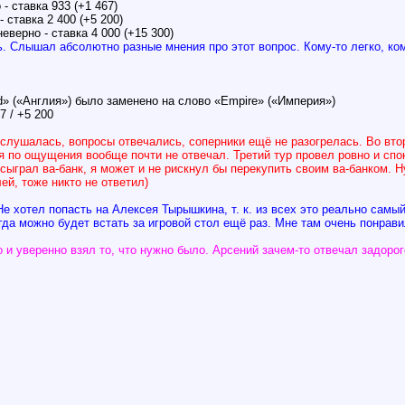
 - ставка 933 (+1 467)
- ставка 2 400 (+5 200)
неверно - ставка 4 000 (+15 300)
ь. Слышал абсолютно разные мнения про этот вопрос. Кому-то легко, кому
d» («Англия») было заменено на слово «Еmpire» («Империя»)
 / +5 200
 слушалась, вопросы отвечались, соперники ещё не разогрелась. Во вт
я по ощущения вообще почти не отвечал. Третий тур провел ровно и спо
сыграл ва-банк, я может и не рискнул бы перекупить своим ва-банком. Н
ей, тоже никто не ответил)
е хотел попасть на Алексея Тырышкина, т. к. из всех это реально самый
гда можно будет встать за игровой стол ещё раз. Мне там очень понравил
 и уверенно взял то, что нужно было. Арсений зачем-то отвечал задоро