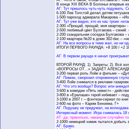
В конце XIII ВЕКА В Болонье впервые из
АГ: Тут пришлось чуть-чуть подумать. С
6-100 Лев Толстой делал детям петушков
1-500 пароход адмирала Макарова – «Ио
АГ: Тут уже видно, кто из нас троих «кла
2-300 «Прощай, прощай, моя квартира» -
2-500 любимый цвет Булгакова – синий. 
2-200 скандальная соседка Булгакова –
2-100 квартира №20 в доме 302-бис – «н
АГ: На все вопросы в теме жал, но ни од
ИТОГИ ПЕРВОГО РАУНДА: +8 100 / +2 10
АГ: В первом раунде я начал проигрыват
ВТОРОЙ РАУНД: 1). Запреты; 2). Всё золо
«ВОПРОСЫ ОТ…» ЗАДАЁТ АЛЕКСАНД
3-200 первая роль Лойе в фильме – «Ду
АГ: Помню, сморозил откровенную глупос
3-400 Лойе снимался в рекламе газировк
АГ: Что это вообще? Вопрос или анекдо
3-600 в комедии «Пять невест» - действи
3-800 в «Ералаше» герой избивает – под
3-1000 в 2007 г – фэнтези-сериал по кн
2-600 на фото – Карим Бензема. Г+
АГ: Подушку не придумал, на волкодава 
Интересный момент. Игра снималась 18 
АТ: да, прикольно, накануне случайно т
2-1000 немецкий химик пытался добыть з
АГ: Браво.