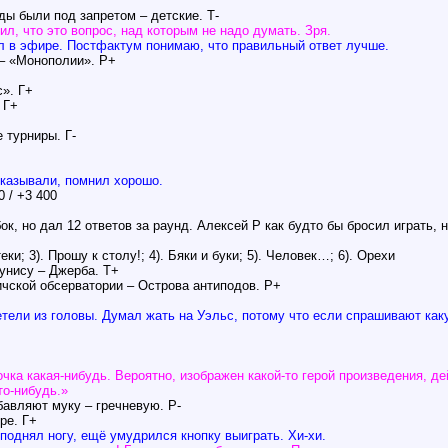
ды были под запретом – детские. Т-
л, что это вопрос, над которым не надо думать. Зря.
ал в эфире. Постфактум понимаю, что правильный ответ лучше.
 – «Монополии». Р+
с». Г+
 Г+
 турниры. Г-
сказывали, помнил хорошо.
 / +3 400
к, но дал 12 ответов за раунд. Алексей Р как будто бы бросил играть, н
и; 3). Прошу к столу!; 4). Бяки и буки; 5). Человек…; 6). Орехи
Тунису – Джерба. Т+
ичской обсерватории – Острова антиподов. Р+
тели из головы. Думал жать на Уэльс, потому что если спрашивают каку
дочка какая-нибудь. Вероятно, изображен какой-то герой произведения, де
то-нибудь.»
бавляют муку – гречневую. Р-
ре. Г+
 поднял ногу, ещё умудрился кнопку выиграть. Хи-хи.