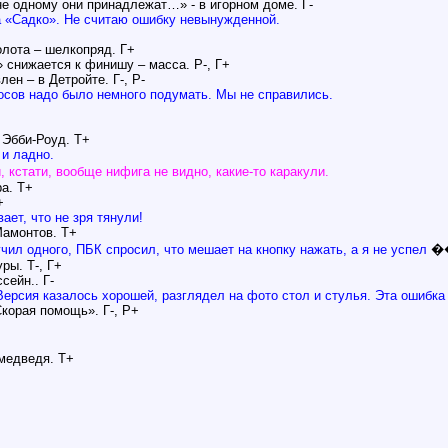
не одному они принадлежат…» - в игорном доме. Г-
на «Садко». Не считаю ошибку невынужденной.
олота – шелкопряд. Г+
 снижается к финишу – масса. Р-, Г+
ен – в Детройте. Г-, Р-
осов надо было немного подумать. Мы не справились.
 Эбби-Роуд. Т+
 и ладно.
 кстати, вообще нифига не видно, какие-то каракули.
ра. Т+
+
ает, что не зря тянули!
Мамонтов. Т+
учил одного, ПБК спросил, что мешает на кнопку нажать, а я не успел
�
ры. Т-, Г+
сейн.. Г-
ерсия казалось хорошей, разглядел на фото стол и стулья. Эта ошибк
Скорая помощь». Г-, Р+
 медведя. Т+