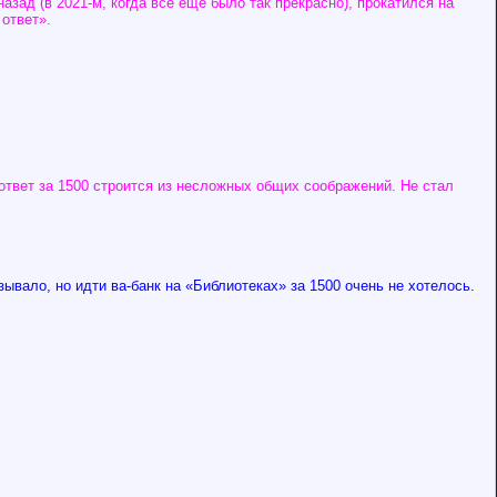
азад (в 2021-м, когда все еще было так прекрасно), прокатился на
ответ».
 ответ за 1500 строится из несложных общих соображений. Не стал
вало, но идти ва-банк на «Библиотеках» за 1500 очень не хотелось.