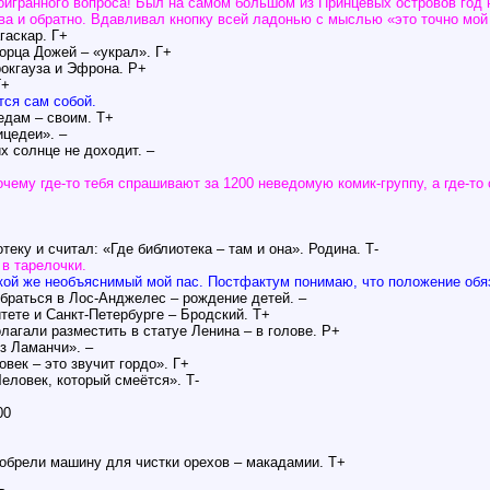
роигранного вопроса! Был на самом большом из Принцевых островов год н
ва и обратно. Вдавливал кнопку всей ладонью с мыслью «это точно мой 
гаскар. Г+
ворца Дожей – «украл». Г+
рокгауза и Эфрона. Р+
Г+
тся сам собой.
едам – своим. Т+
ицедеи». –
их солнце не доходит. –
чему где-то тебя спрашивают за 1200 неведомую комик-группу, а где-то
еку и считал: «Где библиотека – там и она». Родина. Т-
 в тарелочки.
кой же необъяснимый мой пас. Постфактум понимаю, что положение обязы
браться в Лос-Анджелес – рождение детей. –
тете и Санкт-Петербурге – Бродский. Т+
лагали разместить в статуе Ленина – в голове. Р+
з Ламанчи». –
век – это звучит гордо». Г+
Человек, который смеётся». Т-
00
зобрели машину для чистки орехов – макадамии. Т+