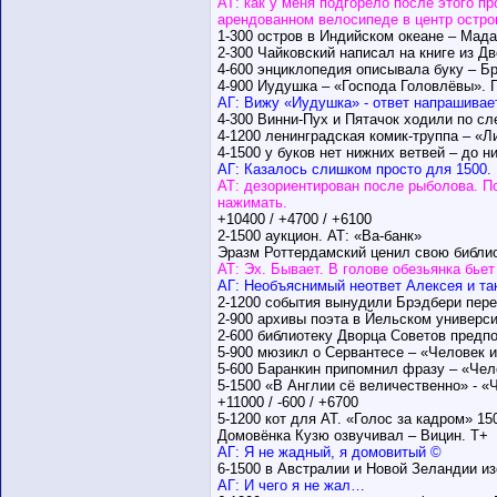
АТ: как у меня подгорело после этого п
арендованном велосипеде в центр остро
1-300 остров в Индийском океане – Мада
2-300 Чайковский написал на книге из Д
4-600 энциклопедия описывала буку – Б
4-900 Иудушка – «Господа Головлёвы». 
АГ: Вижу «Иудушка» - ответ напрашивае
4-300 Винни-Пух и Пятачок ходили по сл
4-1200 ленинградская комик-труппа – «Л
4-1500 у буков нет нижних ветвей – до н
АГ: Казалось слишком просто для 1500.
АТ: дезориентирован после рыболова. По
нажимать.
+10400 / +4700 / +6100
2-1500 аукцион. АТ: «Ва-банк»
Эразм Роттердамский ценил свою библиот
АТ: Эх. Бывает. В голове обезьянка бьет
АГ: Необъяснимый неответ Алексея и та
2-1200 события вынудили Брэдбери пере
2-900 архивы поэта в Йельском универси
2-600 библиотеку Дворца Советов предпо
5-900 мюзикл о Сервантесе – «Человек и
5-600 Баранкин припомнил фразу – «Чело
5-1500 «В Англии сё величественно» - «
+11000 / -600 / +6700
5-1200 кот для АТ. «Голос за кадром» 15
Домовёнка Кузю озвучивал – Вицин. Т+
АГ: Я не жадный, я домовитый ©
6-1500 в Австралии и Новой Зеландии и
АГ: И чего я не жал…