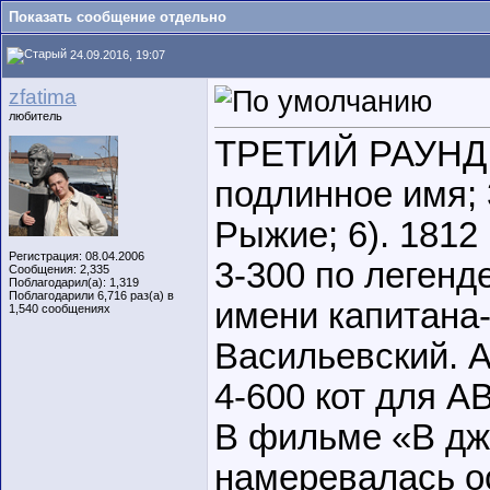
Показать сообщение отдельно
24.09.2016, 19:07
zfatima
любитель
ТРЕТИЙ РАУНД: 
подлинное имя; 3
Рыжие; 6). 1812 
Регистрация: 08.04.2006
3-300 по легенд
Сообщения: 2,335
Поблагодарил(а): 1,319
Поблагодарили 6,716 раз(а) в
имени капитана
1,540 сообщениях
Васильевский.
4-600 кот для А
В фильме «В дж
намеревалась ос