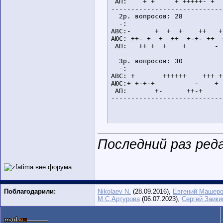
 АП:    + +     + +++++- +  
----------------------------
  2p. вопросов: 28

  -:                        
АВС:-      +  +  +    ++   +
АЮС: ++- +  +  ++  +-+- ++  
 АП:   ++ +  +    +       - 
----------------------------
  3p. вопросов: 30

  -:                        
АВС: +       ++++++    +++ +
АЮС:+ +-+-+          -    + 
 АП:       +-      ++-+     
----------------------------
Последний раз реда
Поблагодарили:
Nikolaev N.
(28.09.2016),
Евгений Машер
М.С.Артурова
(06.07.2023),
Сергей Заики