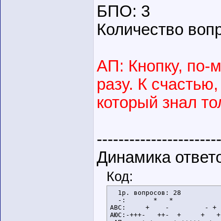
БПО: 3
Количество вопр
АП: Кнопку, по-
разу. К счастью
который знал то
----------------------
Динамика ответ
Код:
  1p. вопросов: 28

  -:       *   *            
АВС:     +    -         - + 
АЮС:-+++-   ++-  +     +   +