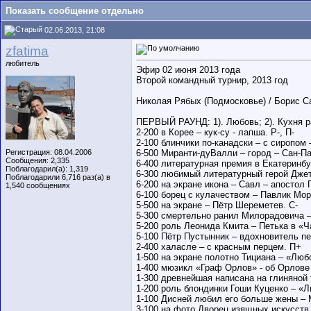
Показать сообщение отдельно
02.06.2013, 21:08
zfatima
любитель
Эфир 02 июня 2013 года
Второй командный турнир, 2013 год
Николая Рябых (Подмосковье) / Борис Са
ПЕРВЫЙ РАУНД: 1). Любовь; 2). Кухня ра
2-200 в Корее – кук-су - лапша. Р-, П-
2-100 блинчики по-канадски – с сиропом 
Регистрация: 08.04.2006
6-500 Миранти-дуВалли – город – Сан-П
Сообщения: 2,335
6-400 литературная премия в Екатеринб
Поблагодарил(а): 1,319
6-300 любимый литературный герой Джет
Поблагодарили 6,716 раз(а) в
6-200 на экране икона – Савл – апостол 
1,540 сообщениях
6-100 борец с кулачеством – Павлик Мор
5-500 на экране – Пётр Шереметев. С-
5-300 смертельно ранил Милорадовича –
5-200 роль Леонида Кмита – Петька в «Ч
5-100 Пётр Пустынник – вдохновитель пе
2-400 халасле – с красным перцем. П+
1-500 на экране полотно Тициана – «Люб
1-400 мюзикл «Граф Орлов» - об Орлове 
1-300 древнейшая написана на глиняной 
1-200 роль блондинки Гоши Куценко – «
1-100 Дисней любил его больше жены – 
3-100 на фото Дворец изящных искусств