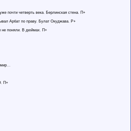
уже почти четверть века. Берлинская стена. П+
ывал Арбат по праву. Булат Окуджава. Р+
и не поняли. В дюймах. П+
 …мир…
О. П+