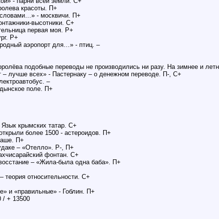
ой» - парни всей земли. С+
оролева красоты. П+
 словами…» - москвичи. П+
монтажники-высотники. С+
тельница первая моя. Р+
рг. Р+
родный аэропорт для…» - птиц. –
оролёва подобные переводы не производились ни разу. На зимнее и летн
т – лучше всех» - Пастернаку – о денежном переводе. П-, С+
лектроавтобус. –
дынское поле. П+
 Язык крымских татар. С+
открыли более 1500 - астероидов. П+
ваше. П+
даке – «Отелло». Р-, П+
Бахчисарайский фонтан. С+
восстание – «Жила-была одна баба». П+
 – теория относительности. С+
е» и «правильные» - Гоблин. П+
/ + 13500