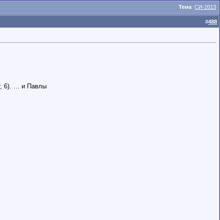
Тема
:
СИ-2013
#
488
; 6). … и Павлы