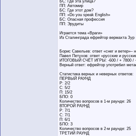
БС: Где эта улица?
ПП: Автомир
БС: Где этот дом?
ПП: «Do you speak English»
БС: Опасная профессия
ПП: Эрудиты
Играется тема «Враги»
Из Сталинграда ефрейтор вермахта Зур 
Борис Савельев: ответ «снег и ветер»– не
Павел Петухов: ответ «русские и русские
ИТОГОВЫЙ СЧЁТ ИГРЫ: -600 / + 7800 / 
Верный ответ: ефрейтор употребил мета
Статистика верных и неверных ответов:
ПЕРВЫЙ РАУНД
Р: 2/2
С: 5/2
П: 15/2
БПО: 0
Количество вопросов в 1-м раунде: 26
ВТОРОЙ РАУНД
Р: 7/1
С: 7/1
П: 6/1
БПО: 3
Количество вопросов в 2-м раунде: 25
ТРЕТИЙ РАУНД