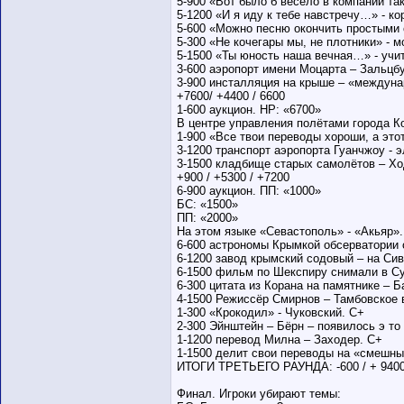
5-900 «Вот было б весело в компании так
5-1200 «И я иду к тебе навстречу…» - к
5-600 «Можно песню окончить простыми
5-300 «Не кочегары мы, не плотники» - 
5-1500 «Ты юность наша вечная…» - учи
3-600 аэропорт имени Моцарта – Зальцбу
3-900 инсталляция на крыше – «междуна
+7600/ +4400 / 6600
1-600 аукцион. НР: «6700»
В центре управления полётами города К
1-900 «Все твои переводы хороши, а это
3-1200 транспорт аэропорта Гуанчжоу - э
3-1500 кладбище старых самолётов – Хо
+900 / +5300 / +7200
6-900 аукцион. ПП: «1000»
БС: «1500»
ПП: «2000»
На этом языке «Севастополь» - «Акьяр».
6-600 астрономы Крымкой обсерватории 
6-1200 завод крымский содовый – на Си
6-1500 фильм по Шекспиру снимали в Су
6-300 цитата из Корана на памятнике – 
4-1500 Режиссёр Смирнов – Тамбовское 
1-300 «Крокодил» - Чуковский. С+
2-300 Эйнштейн – Бёрн – появилось э то
1-1200 перевод Милна – Заходер. С+
1-1500 делит свои переводы на «смешны
ИТОГИ ТРЕТЬЕГО РАУНДА: -600 / + 9400 
Финал. Игроки убирают темы: