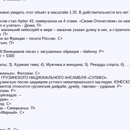
жно увидеть этот объект в масштабе 1:25. В действительности его нет 
есом стал Арбат 43, коммуналка на 4 этаже. «Своим Отечеством» он наз
л и улетел» - Дюма. П+
 маленький небоскрёб в мире – заказчик указал длину в них, а строител
ы. П+
ью во Франции – посети Россию. С+
тьен. П+
00 Венецианов писал с засушенных образцов – бабочку. Р+
/ + 5300
лы; 3). Куриная тема; 4). Мужчина и женщина; 5). Рекорды спорта; 6).
 жизнью». Феллини. С+
 ГРУЗИНСКОГО НАЦИОНАЛЬНОГО АНСАМБЛЯ «СУЛИКО»
грузинскую песню шедевром устного нематериального наследия. ЮНЕСК
ментов относится грузинские дабдаби, думбу, тавлаки – ударные. Р+
егран. Р+
Брегвадзе. –
рия». –
од. С+
на – Семирьечье. П+
 «Мирный». С+
на. П-, С+