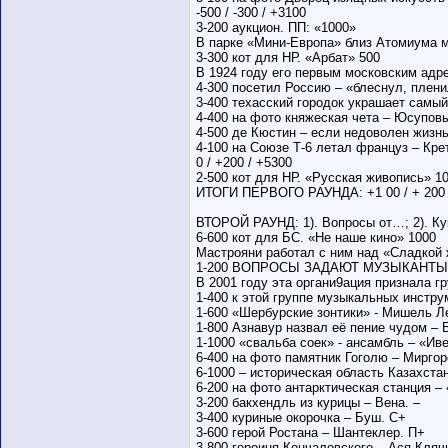
-500 / -300 / +3100
3-200 аукцион. ПП: «1000»
В парке «Мини-Европа» близ Атомиума мо
3-300 кот для НР. «Арбат» 500
В 1924 году его первым московским адр
4-300 посетил Россию – «блеснул, плени
3-400 техасский городок украшает самый
4-400 на фото княжеская чета – Юсупов
4-500 де Кюстин – если недоволен жизн
4-100 на Союзе Т-6 летал француз – Кре
0 / +200 / +5300
2-500 кот для НР. «Русская живопись» 1
ИТОГИ ПЕРВОГО РАУНДА: +1 00 / + 200 
ВТОРОЙ РАУНД: 1). Вопросы от…; 2). Кук
6-600 кот для БС. «Не наше кино» 1000
Мастрояни работал с ним над «Сладкой
1-200 ВОПРОСЫ ЗАДАЮТ МУЗЫКАНТЫ
В 2001 году эта органи9ация признала 
1-400 к этой группе музыкальных инстру
1-600 «Шербурские зонтики» - Мишель Л
1-800 Азнавур назвал её пение чудом – 
1-1000 «свальба соек» - ансамбль – «Иве
6-400 на фото памятник Гоголю – Миргор
6-1000 – историческая область Казахста
6-200 на фото антарктическая станция –
3-200 бакхендль из курицы – Вена. –
3-400 куриные окорочка – Буш. С+
3-600 герой Ростана – Шантеклер. П+
3-800 героиня Кончаловского – Ася Клячи