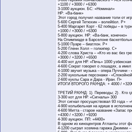
+1100 / +3000 / +6300
3-1000 аукцион. БС: «Номинал»
НР: «Ва-банк»
Этот город получил название толи от иг
5-600 Сергей Тетюхин – волейбол. Р+
5-400 Маргарет Корт - 62 победы – в ту
+1000 / +3000 / +6300
5-800 аукцион. НР: «Ва-банк, конечно»
На Олимпиаде в Барселоне баскетбольна
5-1000 Пуаре – биатлон. Р+
5-200 Гленн Холл – голкипер. С+
4-200 слова Христа – «Кто из вас без гр
+3000 / +3200 / +6500
4-400 кот для НР. «Печь» 1000 узбекская
4-600 Сократ говорил о лошадях, а имел
4-1000 звучит музыка – опера Пуччини - 
2-200 кукольные персонажи - «Спокойно
2-600 куклы Сара и Дара - Иран. П+
ИТОГИ ВТОРОГО РАУНДА: + 4000 / +3200
ТРЕТИЙ РАУНД: 1). Переводы; 2) . Кто где
3-300 кот для НР. «Сигналы» 300
Этот сигнал просуществовал 93 года – 
4-900 колыбельная на идише в исполнен
4-600 Митта - старое название «Запас п
+4300 / +3200 / +9200
4-300 аукцион. ПП: «4400»
В одном из киноцентров Атланты этот ф
4-1200 сыграл хозяина гаража Джимми –