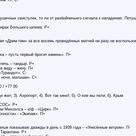
рушечных свистулек, то ли от разбойничьего сигнала к нападению. Петуш
рнирах Большого шлема. Р+
я «Дрим-тим» за все восемь проведённых матчей ни разу не воспользов
еха – пусть первый бросит камень». П+
 печь – тандыр. Р+
 в виду – жену. П+
«Турандот». С-
й ночи, малыши». С+
 / +77 00
 жил; 3). Аэропорт; 4). Вот так кино!; 5). О ком мы пели; 6). Крым
«СОС». Р+
ии Михоэлса – к/ф - «Цирк». П+
рочности» - «Экипаж». П+
ильм показываю дважды в день с 1939 года – «Унесённые ветром». П-
 Тарантино. Р+