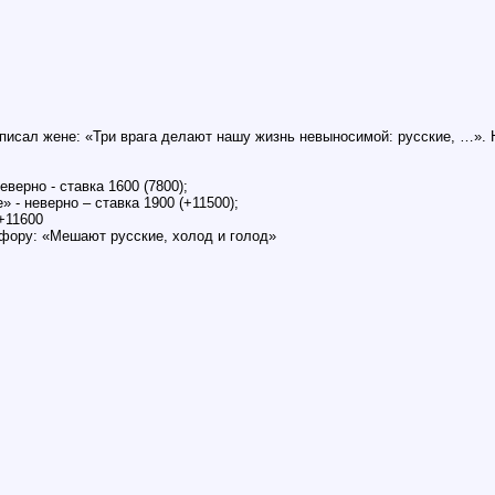
писал жене: «Три врага делают нашу жизнь невыносимой: русские, …». 
верно - ставка 1600 (7800);
» - неверно – ставка 1900 (+11500);
+11600
фору: «Мешают русские, холод и голод»