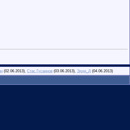
ин
(02.06.2013),
Стас Гусаинов
(03.06.2013),
Эдди_Д
(04.06.2013)