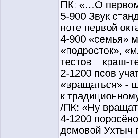
ПК: «…О первом
5-900 Звук стан
ноте первой окт
4-900 «семья» м
«подросток», «м
тестов – краш-т
2-1200 псов уча
«вращаться» - ш
к традиционном
/ПК: «Ну вращат
4-1200 поросёнок
домовой Ухтыч 