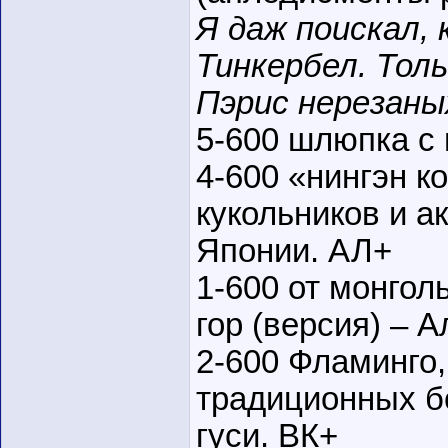
Я даж поискал, 
Тинкербел. Толь
Пэрис нерезан
5-600 шлюпка с
4-600 «нингэн к
кукольников и ак
Японии. АЛ+
1-600 от монгол
гор (версия) – 
2-600 Фламинго
традиционных б
гуси. ВК+