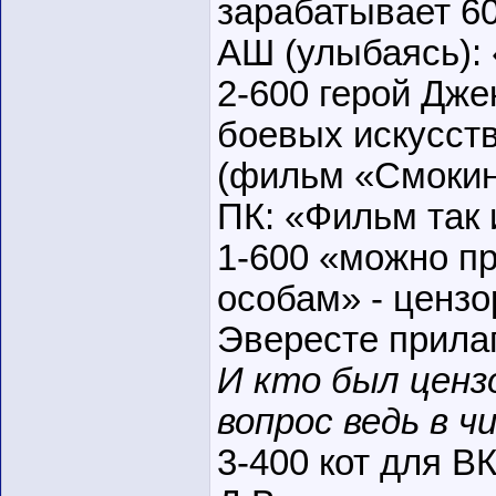
зарабатывает 6
АШ (улыбаясь): 
2-600 герой Дж
боевых искусств
(фильм «Смокин
ПК: «Фильм так 
1-600 «можно п
особам» - цензо
Эвересте прила
И кто был ценз
вопрос ведь в 
3-400 кот для В