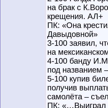
на брак с К.Вор
крещения. АЛ+
ПК: «Она крести
Давыдовной»
3-100 заявил, ч
на мексиканско
4-100 банду И.
под названием 
5-100 купив бил
получив выплат
самолёта – съел
ПК: «…Выиграл 