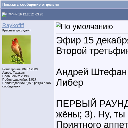
Показать сообщение отдельно
16.12.2012, 03:28
Raykoffff
Красный диссидент
Эфир 15 декабр
Второй третьфи
Андрей Штефан /
Регистрация: 06.07.2009
Адрес: Ташкент
Сообщения: 2,198
Либер
Поблагодарил(а): 1,917
Поблагодарили 2,972 раз(а) в 907
сообщениях
ПЕРВЫЙ РАУНД: 
жёны; 3). Ну, ты 
Приятного аппети