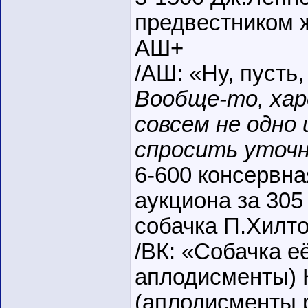
предвестником ж
АШ+
/АШ: «Ну, пусть
Вообще-то, хар
совсем не одно 
спросить уточ
6-600 консервна
аукциона за 305
собачка П.Хилто
/ВК: «Собачка е
аплодисменты) 
(аплодисменты р