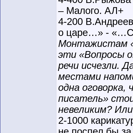
– Малого. АЛ+
4-200 В.Андреев
о царе…» - «…С
Монтажистам «
эти «Вопросы 
речи исчезли. 
местами напоми
одна оговорка, 
писатель» стои
невеликим? Или
2-1000 карикату
не поспел бы за