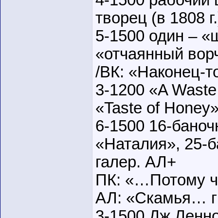
4-1500 рабочий
творец (в 1808 г
5-1500 один – «
«отчаянный ворч
/ВК: «Наконец-то
3-1200 «A Waste
«Taste of Honey
6-1500 16-баноч
«Наталия», 25-б
галер. АЛ+
ПК: «…Потому чт
АЛ: «Скамья… г
3-1500 Дж.Ленно