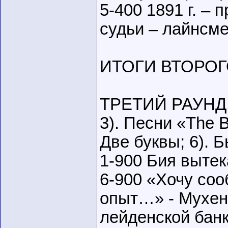
5-400 1891 г. –
судьи – лайнсм
ИТОГИ ВТОРОГО 
ТРЕТИЙ РАУНД: 1
3). Песни «The Be
Две буквы; 6). Б
1-900 Бия вытека
6-900 «Хочу со
опыт…» - Мухен
лейденской бан