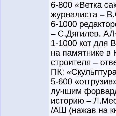
6-800 «Ветка са
журналиста – В
6-1000 редакто
– С.Дягилев. АЛ
1-1000 кот для 
на памятнике в 
строителя – отве
ПК: «Скульптур
5-600 «отгрузив
лучшим форвард
историю – Л.Ме
/АШ (нажав на 