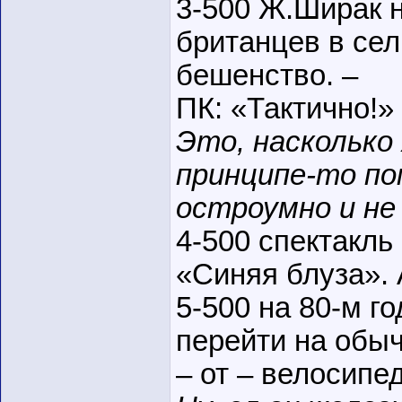
3-500 Ж.Ширак 
британцев в сел
бешенство. –
ПК: «Тактично!»
Это, насколько 
принципе-то по
остроумно и не
4-500 спектакль 
«Синяя блуза».
5-500 на 80-м г
перейти на обы
– от – велосипе