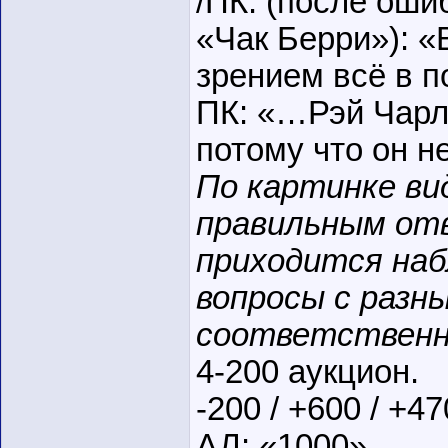
/ПК: (после ош
«Чак Берри»): «
зрением всё в по
ПК: «…Рэй Чарл
потому что он н
По картинке вид
правильным отв
приходится наб
вопросы с разн
соответственн
4-200 аукцион.
-200 / +600 / +4
АЛ: «1000»