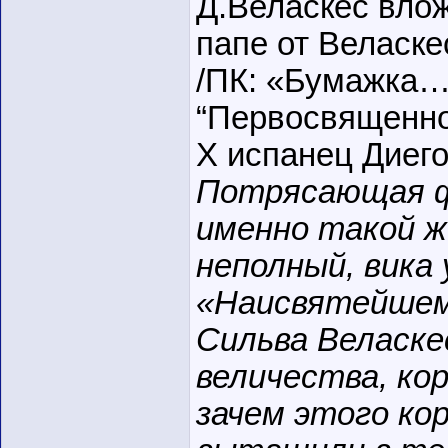
Д.Веласкес влож
папе от Веласке
/ПК: «Бумажка…
“Первосвященно
X испанец Диего
Потрясающая ф
именно такой ж
неполный, вика
«Наисвятейшем
Сильва Веласке
величества, ко
зачем этого ко