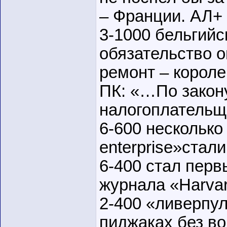
– Франции. АЛ+
3-1000 бельгийс
обязательство о
ремонт – короле
ПК: «…По закон
налогоплательщ
6-600 несколько 
enterprise»стал
6-400 стал пер
журнала «Harva
2-400 «ливерпул
пиджаках без во