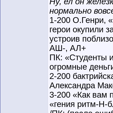
Ну, ел он желез
нормально вовс
1-200 О.Генри,
герои окупили з
устроив поблизо
АШ-, АЛ+
ПК: «Студенты 
огромные деньг
2-200 бактрийск
Александра Мак
3-200 «Как вам 
«гения ритм-Н-б