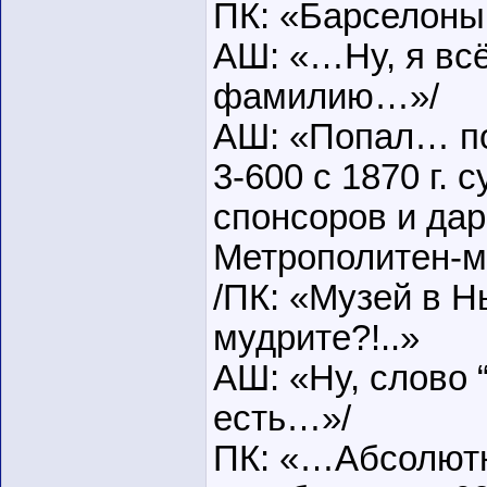
ПК: «Барселоны
АШ: «…Ну, я вс
фамилию…»/
АШ: «Попал… по
3-600 с 1870 г.
спонсоров и дар
Метрополитен-м
/ПК: «Музей в 
мудрите?!..»
АШ: «Ну, слово 
есть…»/
ПК: «…Абсолют