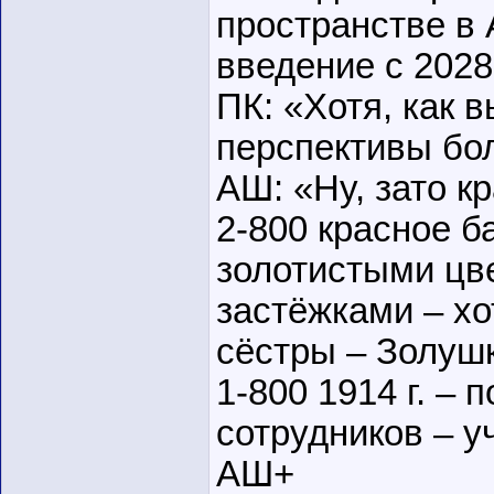
пространстве в
введение с 2028
ПК: «Хотя, как 
перспективы бо
АШ: «Ну, зато к
2-800 красное б
золотистыми цв
застёжками – хо
сёстры – Золуш
1-800 1914 г. –
сотрудников – у
АШ+