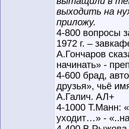
вытащили в тек
выходить на ну
приложу.
4-800 вопросы 
1972 г. – завк
А.Гончаров сказ
начинать» - пр
4-600 брад, ав
друзья», чьё им
А.Галич. АЛ+
4-1000 Т.Манн: 
уходит…» - «..н
4-400 В.Рыжова 