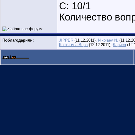
С: 10/1
Количество вопр
Поблагодарили:
JIPPER
(11.12.2011),
Nikolaev N.
(11.12.2
Костягина Вера
(12.12.2011),
Лариса
(12.