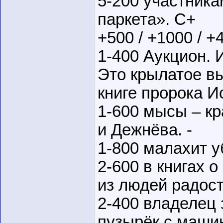
5-200 участник
паркета». С+
+500 / +1000 / +
1-400 Аукцион. 
Это крылатое в
книге пророка И
1-600 мысы – кр
и Дежнёва. -
1-800 малахит у
2-600 в книгах 
из людей радос
2-400 владелец
пузырёк с маши