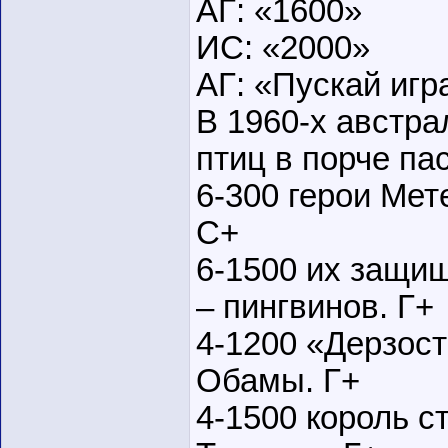
АГ: «1600»
ИС: «2000»
АГ: «Пускай игр
В 1960-х австр
птиц в порче па
6-300 герои Мет
С+
6-1500 их защи
– пингвинов. Г+
4-1200 «Дерзост
Обамы. Г+
4-1500 король с