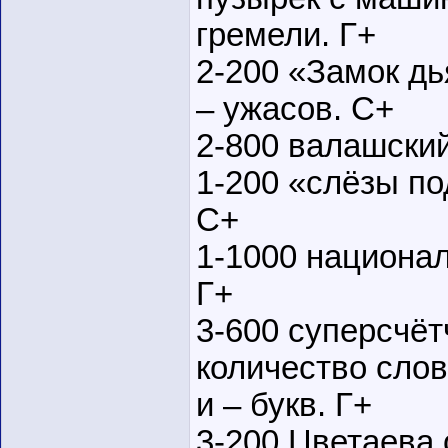
гремели. Г+
2-200 «Замок дь
– ужасов. С+
2-800 валашский
1-200 «слёзы по
С+
1-1000 национа
Г+
3-600 суперсчё
количество сло
и – букв. Г+
3-200 Цветаева 