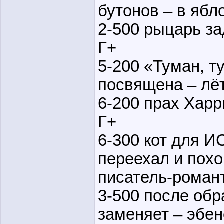
бутонов – в ябл
2-500 рыцарь за
Г+
5-200 «Туман, т
посвящена – лё
6-200 прах Харр
Г+
6-300 кот для И
переехал и похо
писатель-романт
3-500 после об
заменяет – эбен