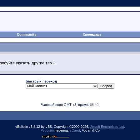
Community
Календарь
робуйте указать другие темы.
Быстрый переход
Часовой пояс GMT +3, время:
08:40
.
vBulletin v3.8.12 by vBS, Copyright ©2000-2026,
Jelsoft Enterprises Ltd
.
Русский
перевод:
zCarot
, Vovan & Co