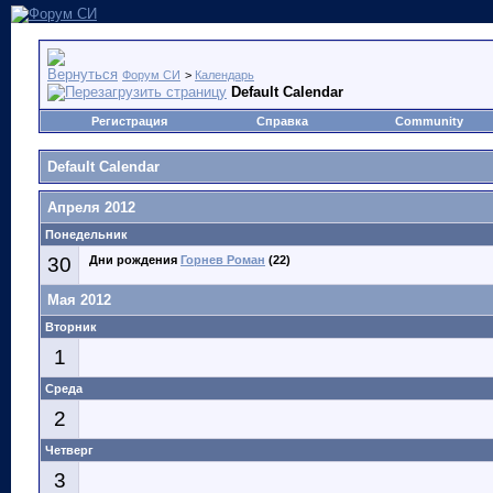
Форум СИ
>
Календарь
Default Calendar
Регистрация
Справка
Community
Default Calendar
Апреля 2012
Понедельник
30
Дни рождения
Горнев Роман
(22)
Мая 2012
Вторник
1
Среда
2
Четверг
3